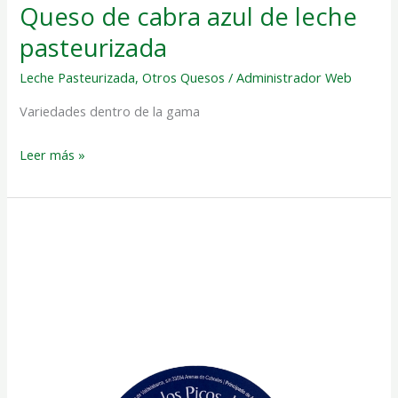
Queso de cabra azul de leche
pasteurizada
Leche Pasteurizada
,
Otros Quesos
/
Administrador Web
Variedades dentro de la gama
Leer más »
Queso
azul
tres
leches.
De
leche
cruda
de