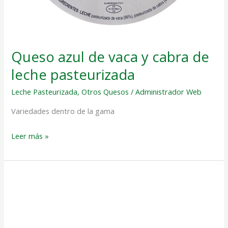
Queso azul de vaca y cabra de
leche pasteurizada
Leche Pasteurizada
,
Otros Quesos
/
Administrador Web
Variedades dentro de la gama
Leer más »
Queso
de
cabra
azul