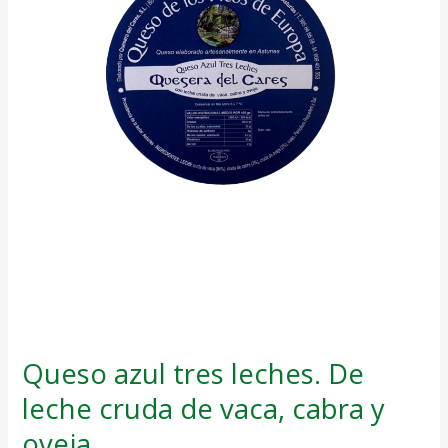
vaca,
cabra
y
oveja
Queso azul tres leches. De
leche cruda de vaca, cabra y
oveja